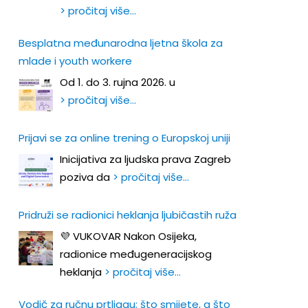
> pročitaj više…
Besplatna međunarodna ljetna škola za
mlade i youth workere
Od 1. do 3. rujna 2026. u
> pročitaj više…
Prijavi se za online trening o Europskoj uniji
Inicijativa za ljudska prava Zagreb
poziva da
> pročitaj više…
Pridruži se radionici heklanja ljubičastih ruža
💜 VUKOVAR Nakon Osijeka,
radionice međugeneracijskog
heklanja
> pročitaj više…
Vodič za ručnu prtljagu: što smijete, a što