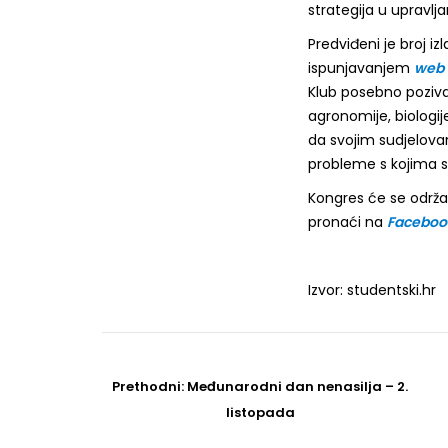
strategija u upravlj
Predviđeni je broj iz
ispunjavanjem
web
Klub posebno poziva 
agronomije, biologi
da svojim sudjelova
probleme s kojima s
Kongres će se održa
pronaći na
Faceboo
Izvor: studentski.hr
Post
navigation
Prethodni
Prethodni:
Međunarodni dan nenasilja – 2.
post
listopada