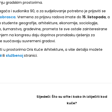
anju gradskim prostorima.
lagača i sudionika 90, a za sudjelovanje potrebno je prijaviti se
obrasca
. Vremena za prijavu radova imate do
15. listopada
, a
studente geografije, arhitekture, ekonomije, sociologije,
je, šumarstva, građevine, prometa te sve ostale zainteresirane
njem na kongresu daju doprinos pronalasku rješenja za
e suočavaju suvremeni gradovi.
ti u prostorima
Oris Kuće Arhitekture
,
a više detalja možete
k
ili
službenoj
stranici.
Sljedeći
Sljedeći:
Što su afte i kako ih izliječiti kod
Post
kuće?