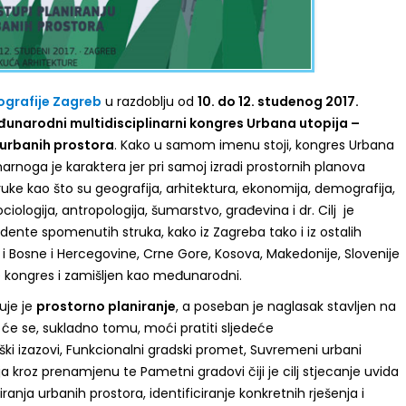
ografije Zagreb
u razdoblju od
10. do 12. studenog 2017.
unarodni multidisciplinarni kongres Urbana utopija –
 urbanih prostora
. Kako u samom imenu stoji, kongres Urbana
inarnoga je karaktera jer pri samoj izradi prostornih planova
struke kao što su geografija, arhitektura, ekonomija, demografija,
ciologija, antropologija, šumarstvo, građevina i dr. Cilj je
dente spomenutih struka, kako iz Zagreba tako i iz ostalih
li i Bosne i Hercegovine, Crne Gore, Kosova, Makedonije, Slovenije
je kongres i zamišljen kao međunarodni.
uje je
prostorno
planiranje
, a poseban je naglasak stavljen na
će se, sukladno tomu, moći pratiti sljedeće
i izazovi, Funkcionalni gradski promet, Suvremeni urbani
ja kroz prenamjenu te Pametni gradovi čiji je cilj stjecanje uvida
ranja urbanih prostora, identificiranje konkretnih rješenja i