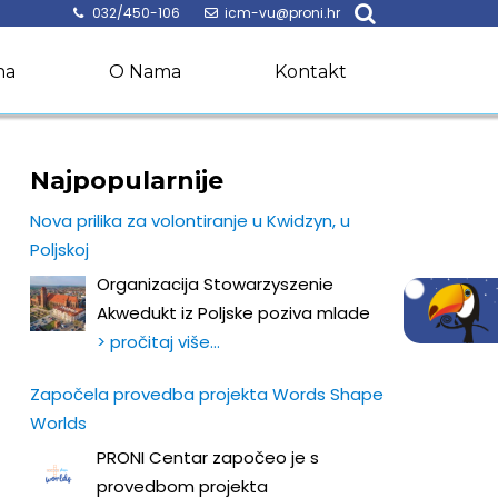
032/450-106
icm-vu@proni.hr
na
O Nama
Kontakt
Najpopularnije
Nova prilika za volontiranje u Kwidzyn, u
Poljskoj
Organizacija Stowarzyszenie
Akwedukt iz Poljske poziva mlade
> pročitaj više…
Započela provedba projekta Words Shape
Worlds
PRONI Centar započeo je s
provedbom projekta