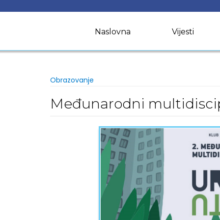
Skip
to
content
Naslovna
Vijesti
Obrazovanje
Međunarodni multidiscip