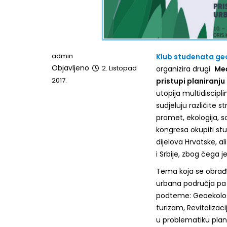
admin
Klub studenata ge
Objavljeno
2. Listopad
organizira drugi
Međ
2017.
pristupi planiranju
utopija multidiscipl
sudjeluju različite 
promet, ekologija, so
kongresa okupiti stu
dijelova Hrvatske, a
i Srbije, zbog čega 
Tema koja se obrađ
urbana područja pa 
podteme: Geoekološk
turizam, Revitalizaci
u problematiku plani