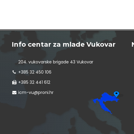
Info centar za mlade Vukovar
204. vukovarske brigade 43 Vukovar
+385 32 450 106
+385 32 441 612
icm-vu@proni.hr