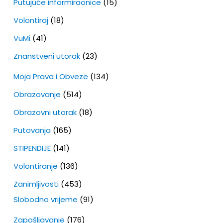
Putujuće informiraonice
(15)
Volontiraj
(18)
VuMi
(41)
Znanstveni utorak
(23)
Moja Prava i Obveze
(134)
Obrazovanje
(514)
Obrazovni utorak
(18)
Putovanja
(165)
STIPENDIJE
(141)
Volontiranje
(136)
Zanimljivosti
(453)
Slobodno vrijeme
(91)
Zapošljavanje
(176)