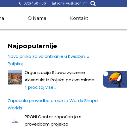
032/450-106
icm-vu@proni.hr
na
O Nama
Kontakt
Najpopularnije
Nova prilika za volontiranje u Kwidzyn, u
Poljskoj
Organizacija Stowarzyszenie
Akwedukt iz Poljske poziva mlade
> pročitaj više…
Započela provedba projekta Words Shape
Worlds
PRONI Centar započeo je s
provedbom projekta