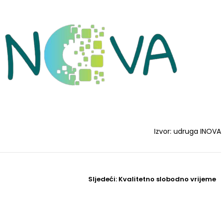
Izvor: udruga INOVA
Sljedeći
Sljedeći:
Kvalitetno slobodno vrijeme
Post