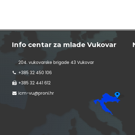
Info centar za mlade Vukovar
204. vukovarske brigade 43 Vukovar
+385 32 450 106
+385 32 441 612
icm-vu@proni.hr