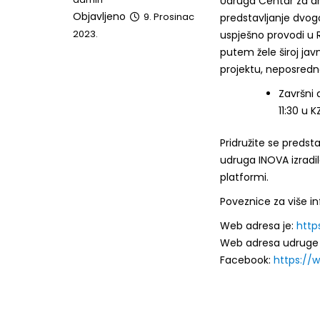
Udruga Centar za dru
Objavljeno
9. Prosinac
predstavljanje dvog
2023.
uspješno provodi u R
putem žele široj jav
projektu, neposredn
Završni 
11:30 u K
Pridružite se predst
udruga INOVA izradi
platformi.
Poveznice za više in
Web adresa je:
http
Web adresa udruge 
Facebook:
https://