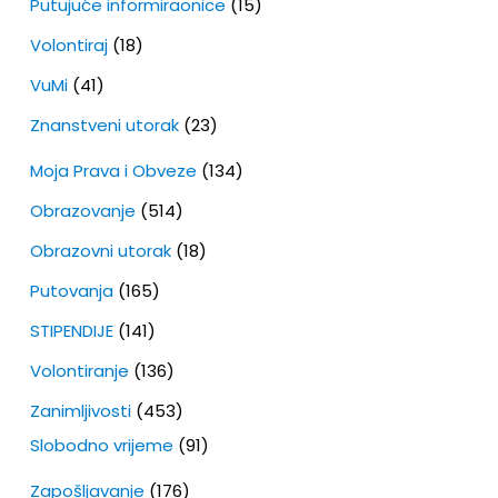
Putujuće informiraonice
(15)
Volontiraj
(18)
VuMi
(41)
Znanstveni utorak
(23)
Moja Prava i Obveze
(134)
Obrazovanje
(514)
Obrazovni utorak
(18)
Putovanja
(165)
STIPENDIJE
(141)
Volontiranje
(136)
Zanimljivosti
(453)
Slobodno vrijeme
(91)
Zapošljavanje
(176)