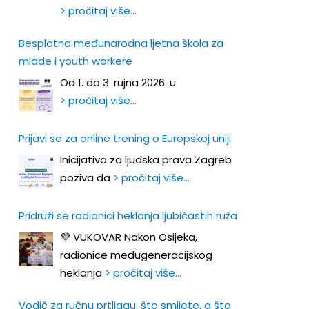
> pročitaj više…
Besplatna međunarodna ljetna škola za
mlade i youth workere
Od 1. do 3. rujna 2026. u
> pročitaj više…
Prijavi se za online trening o Europskoj uniji
Inicijativa za ljudska prava Zagreb
poziva da
> pročitaj više…
Pridruži se radionici heklanja ljubičastih ruža
💜 VUKOVAR Nakon Osijeka,
radionice međugeneracijskog
heklanja
> pročitaj više…
Vodič za ručnu prtljagu: što smijete, a što