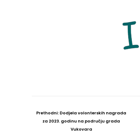
Post
navigation
Prethodni
Prethodni:
Dodjela volonterskih nagrada
post
za 2023. godinu na području grada
Vukovara