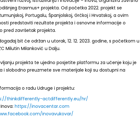
štveni razvoj, istraživanja i inovacije – Inova, organizira završno
odišnjeg Erasmus+ projekta. Od početka 2022. projekt se
umunjskoj, Portugalu, Španjolskoj, Grčkoj i Hrvatskoj, a ovim
nosti predstaviti rezultate projekta i osnovne informacije o
o pred završetak projekta.
događaj bit će održan u utorak, 12. 12. 2023. godine, s početkom u
ZC Milutin Milanković u Dalju.
avljanju projekta te ujedno posjetite platformu za učenje koju je
la i slobodno preuzmete sve materijale koji su dostupni na
formacija o radu Udruge i projektu:
s://thinkdifferently-actdifferently.eu/hr/
Inova:
https://inovacentar.com
www.facebook.com/inovavukovar/