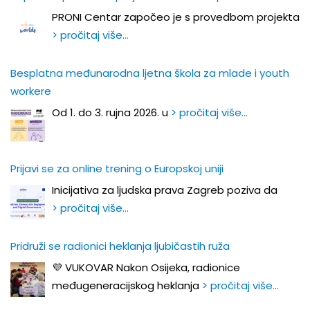
PRONI Centar započeo je s provedbom projekta
> pročitaj više…
Besplatna međunarodna ljetna škola za mlade i youth
workere
Od 1. do 3. rujna 2026. u
> pročitaj više…
Prijavi se za online trening o Europskoj uniji
Inicijativa za ljudska prava Zagreb poziva da
> pročitaj više…
Pridruži se radionici heklanja ljubičastih ruža
💜 VUKOVAR Nakon Osijeka, radionice
međugeneracijskog heklanja
> pročitaj više…