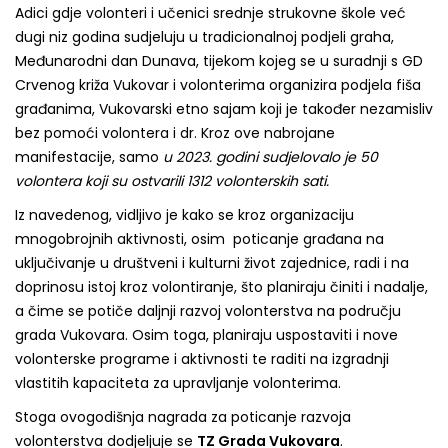
Adici gdje volonteri i učenici srednje strukovne škole već
dugi niz godina sudjeluju u tradicionalnoj podjeli graha,
Međunarodni dan Dunava, tijekom kojeg se u suradnji s GD
Crvenog križa Vukovar i volonterima organizira podjela fiša
građanima, Vukovarski etno sajam koji je također nezamisliv
bez pomoći volontera i dr. Kroz ove nabrojane
manifestacije, samo
u 2023. godini sudjelovalo je 50
volontera koji su ostvarili 1312 volonterskih sati.
Iz navedenog, vidljivo je kako se kroz organizaciju
mnogobrojnih aktivnosti, osim poticanje građana na
uključivanje u društveni i kulturni život zajednice, radi i na
doprinosu istoj kroz volontiranje, što planiraju činiti i nadalje,
a čime se potiče daljnji razvoj volonterstva na području
grada Vukovara. Osim toga, planiraju uspostaviti i nove
volonterske programe i aktivnosti te raditi na izgradnji
vlastitih kapaciteta za upravljanje volonterima.
Stoga ovogodišnja nagrada za poticanje razvoja
volonterstva dodjeljuje se
TZ Grada Vukovara
.