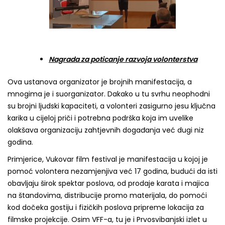
Nagrada za poticanje razvoja volonterstva
Ova ustanova organizator je brojnih manifestacija, a
mnogima je i suorganizator. Dakako u tu svrhu neophodni
su brojni ljudski kapaciteti, a volonteri zasigurno jesu ključna
karika u cijeloj priči i potrebna podrška koja im uvelike
olakšava organizaciju zahtjevnih događanja već dugi niz
godina.
Primjerice, Vukovar film festival je manifestacija u kojoj je
pomoć volontera nezamjenjiva već 17 godina, budući da isti
obavljaju širok spektar poslova, od prodaje karata i majica
na štandovima, distribucije promo materijala, do pomoći
kod dočeka gostiju i fizičkih poslova pripreme lokacija za
filmske projekcije. Osim VFF-a, tu je i Prvosvibanjski izlet u