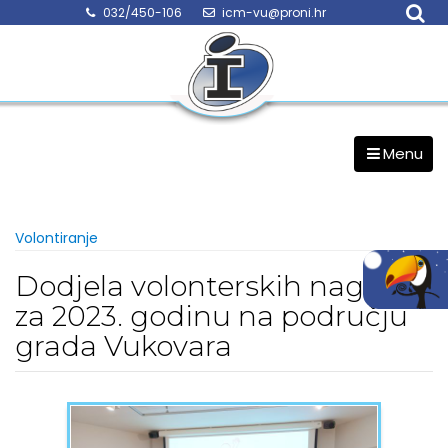
Skip
032/450-106
icm-vu@proni.hr
to
content
Menu
Volontiranje
Dodjela volonterskih nagrada
za 2023. godinu na području
grada Vukovara