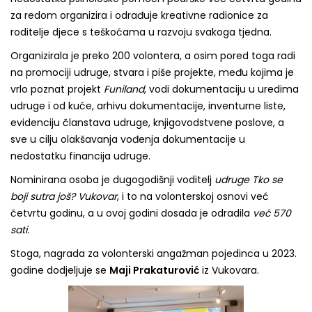
za redom organizira i odrađuje kreativne radionice za
roditelje djece s teškoćama u razvoju svakoga tjedna.
Organizirala je preko 200 volontera, a osim pored toga radi
na promociji udruge, stvara i piše projekte, među kojima je
vrlo poznat projekt
Funiland
, vodi dokumentaciju u uredima
udruge i od kuće, arhivu dokumentacije, inventurne liste,
evidenciju članstava udruge, knjigovodstvene poslove, a
sve u cilju olakšavanja vođenja dokumentacije u
nedostatku financija udruge.
Nominirana osoba je dugogodišnji voditelj
udruge Tko se
boji sutra još? Vukovar
, i to na volonterskoj osnovi već
četvrtu godinu, a u ovoj godini dosada je odradila
već 570
sati.
Stoga, nagrada za volonterski angažman pojedinca u 2023.
godine dodjeljuje se
Maji Prakaturović
iz Vukovara.