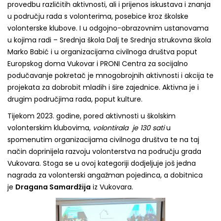
provedbu različitih aktivnosti, ali i prijenos iskustava i znanja
u području rada s volonterima, posebice kroz školske
volonterske klubove. I u odgojno-obrazovnim ustanovama
u kojima radi – Srednja škola Dalj te Srednja strukovna škola
Marko Babić i u organizacijama civilnoga društva poput
Europskog doma Vukovar i PRONI Centra za socijalno
podučavanje pokretač je mnogobrojnih aktivnosti i akcija te
projekata za dobrobit mladih i šire zajednice. Aktivna je i
drugim područjima rada, poput kulture.
Tijekom 2023. godine, pored aktivnosti u školskim
volonterskim klubovima,
volontirala je 130 sati
u
spomenutim organizacijama civilnoga društva te na taj
način doprinijela razvoju volonterstva na području grada
Vukovara. Stoga se u ovoj kategoriji dodjeljuje još jedna
nagrada za volonterski angažman pojedinca, a dobitnica
je
Dragana Samardžija
iz Vukovara.