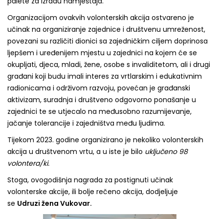
palete za izradu namještaja.
Organizacijom ovakvih volonterskih akcija ostvareno je
učinak na organiziranje zajednice i društvenu umreženost,
povezani su različiti dionici sa zajedničkim ciljem doprinosa
ljepšem i uređenijem mjestu u zajednici na kojem će se
okupljati, djeca, mladi, žene, osobe s invaliditetom, ali i drugi
građani koji budu imali interes za vrtlarskim i edukativnim
radionicama i održivom razvoju, povećan je građanski
aktivizam, suradnja i društveno odgovorno ponašanje u
zajednici te se utjecalo na međusobno razumijevanje,
jačanje tolerancije i zajedništva među ljudima.
Tijekom 2023. godine organizirano je nekoliko volonterskih
akcija u društvenom vrtu, a u iste je bilo
uključeno 98
volontera/ki.
Stoga, ovogodišnja nagrada za postignuti učinak
volonterske akcije, ili bolje rečeno akcija, dodjeljuje
se
Udruzi žena Vukovar.