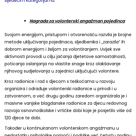
sljedećim kategorijama:
Nagrada za volonterski angažman pojedinca
Svojom energijom, pristupom i otvorenošću razvila je brojne
metode uključivanja pojedinaca, sljedbenika i „zarazila“ ih
dobrom energijom i željom za volontiranjem. Uvijek sve
aktivnosti provodi u cilju jačanja djetetove samostalnosti,
poticanja oslanjanja na vlastite snage kroz olakšavanje
njihovog sudjelovanja u zajednici uključujući volontere.
Kroz radionice i rad s djecom s teškoćama u razvoju
organizira i odrađuje volonterski radionice u prirodi i u
zatvorenom, a već drugu godinu zaredom organizirala je i
masivne vanjske blagdanske radionice za djecu redovnog
razvoja osnovnoškolske i vrtićke dobi koje je posjetilo više od
120 djece te dobi.
Također u kontinuiranom volonterskom angažmanu u
nedostatku psihološke pomoći i podrške već četvrtu godinu