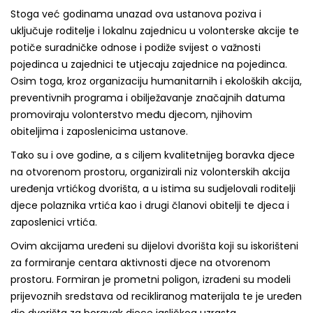
Stoga već godinama unazad ova ustanova poziva i
uključuje roditelje i lokalnu zajednicu u volonterske akcije te
potiče suradničke odnose i podiže svijest o važnosti
pojedinca u zajednici te utjecaju zajednice na pojedinca.
Osim toga, kroz organizaciju humanitarnih i ekoloških akcija,
preventivnih programa i obilježavanje značajnih datuma
promoviraju volonterstvo među djecom, njihovim
obiteljima i zaposlenicima ustanove.
Tako su i ove godine, a s ciljem kvalitetnijeg boravka djece
na otvorenom prostoru, organizirali niz volonterskih akcija
uređenja vrtićkog dvorišta, a u istima su sudjelovali roditelji
djece polaznika vrtića kao i drugi članovi obitelji te djeca i
zaposlenici vrtića.
Ovim akcijama uređeni su dijelovi dvorišta koji su iskorišteni
za formiranje centara aktivnosti djece na otvorenom
prostoru. Formiran je prometni poligon, izrađeni su modeli
prijevoznih sredstava od recikliranog materijala te je uređen
dio dvorišta za boravak djece jasličkog uzrasta.