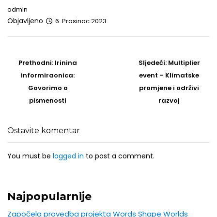
admin
Objavljeno
6. Prosinac 2023.
Post
navigation
Prethodni
Sljedeći
Prethodni:
Irinina
Sljedeći:
Multiplier
post
Post
informiraonica:
event – Klimatske
Govorimo o
promjene i održivi
pismenosti
razvoj
Ostavite komentar
You must be
logged in
to post a comment.
Najpopularnije
Započela provedba projekta Words Shape Worlds