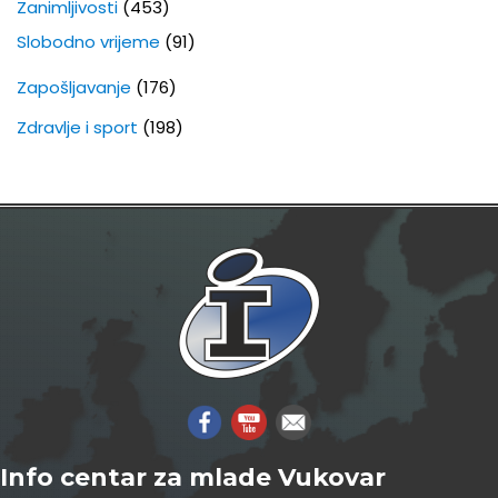
Zanimljivosti
(453)
Slobodno vrijeme
(91)
Zapošljavanje
(176)
Zdravlje i sport
(198)
Info centar za mlade Vukovar