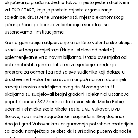
uključivanja građana. Jedno takvo mjesto jeste i društveni
vrt EKO START, koje je postalo mjesto organiziranja
zajednice, društvene umreženosti, mjesto ekonomskog
jačanja žena, poticanja volontiranja i suradnje sa
ustanovama i institucijama.
Kroz organizaciju i uključivanje u različite volonterske akcije,
izradu vrtnog namještaja (klupe i stolovi od paleta),
oplemenjivanje vrta novim biljkama, izrada cvjetnjaka od
automobilskih guma i taburea za sjedenje, uređenje
prostora za odmor i za rad za sve sudionike koji dolaze u
društveni vrt volonteri su svojim angažmanom doprinijeli
razvoju i novim sadržajima ovog društvenog vrta. U
akcijama su sudjelovali brojni građani i djelatnici ustanova
poput članova ŠKV Srednje strukovne škole Marko Babić,
učenici Tehničke škole Nikole Tesle, DVD Vukovar, DVD
Borovo, kao i naše sugrađanke i sugrađani. Svoj doprinos
dao je i grad Vukovar kroz osiguravanje potrebnih materijala
za izradu namještaja te obrt Ris iz Bršadina putem donacije