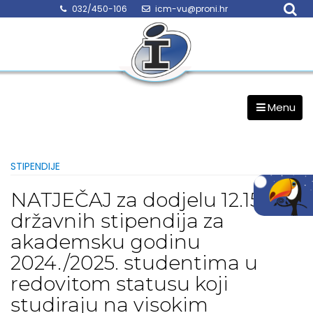
Skip
032/450-106
icm-vu@proni.hr
to
content
Menu
STIPENDIJE
NATJEČAJ za dodjelu 12.150
državnih stipendija za
akademsku godinu
2024./2025. studentima u
redovitom statusu koji
studiraju na visokim