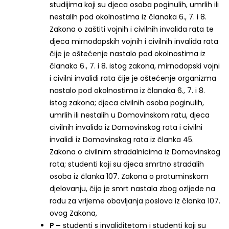
studijima koji su djeca osoba poginulih, umrlih ili
nestalih pod okolnostima iz članaka 6., 7. i 8.
Zakona o zaštiti vojnih i civilnih invalida rata te
djeca mirnodopskih vojnih i civilnih invalida rata
čije je oštećenje nastalo pod okolnostima iz
članaka 6., 7. i 8. istog zakona, mirnodopski vojni
i civilni invalidi rata čije je oštećenje organizma
nastalo pod okolnostima iz članaka 6., 7. i 8.
istog zakona; djeca civilnih osoba poginulih,
umrlih ili nestalih u Domovinskom ratu, djeca
civilnih invalida iz Domovinskog rata i civilni
invalidi iz Domovinskog rata iz članka 45.
Zakona o civilnim stradalnicima iz Domovinskog
rata; studenti koji su djeca smrtno stradalih
osoba iz članka 107. Zakona o protuminskom
djelovanju, čija je smrt nastala zbog ozljede na
radu za vrijeme obavljanja poslova iz članka 107.
ovog Zakona,
P –
studenti s invaliditetom i studenti koji su