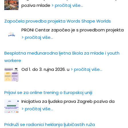
poziva mlade
> pročitaj više…
Započela provedba projekta Words Shape Worlds
PRONI Centar započeo je s provedbom projekta
> pročitaj više…
Besplatna međunarodna ljetna škola za mlade i youth
workere
Od 1. do 3. rujna 2026. u
> pročitaj više…
Prijavi se za online trening o Europskoj uniji
Inicijativa za ljudska prava Zagreb poziva da
> pročitaj više…
Pridruži se radionici heklanja ljubičastih ruža