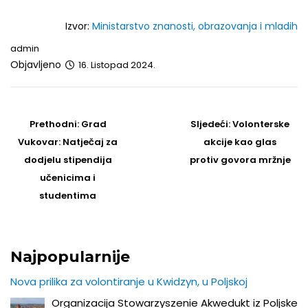
Izvor:
Ministarstvo znanosti, obrazovanja i mladih
admin
Objavljeno
16. Listopad 2024.
Post
navigation
Prethodni
Sljedeći
Prethodni:
Grad
Sljedeći:
Volonterske
post
Post
Vukovar: Natječaj za
akcije kao glas
dodjelu stipendija
protiv govora mržnje
učenicima i
studentima
Najpopularnije
Nova prilika za volontiranje u Kwidzyn, u Poljskoj
Organizacija Stowarzyszenie Akwedukt iz Poljske