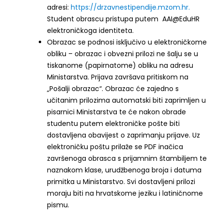
adresi:
https://drzavnestipendije.mzom.hr.
Student obrascu pristupa putem AAI@EduHR
elektroničkoga identiteta.
Obrazac se podnosi isključivo u elektroničkome
obliku – obrazac i obvezni prilozi ne šalju se u
tiskanome (papirnatome) obliku na adresu
Ministarstva. Prijava završava pritiskom na
„Pošalji obrazac“. Obrazac će zajedno s
učitanim prilozima automatski biti zaprimljen u
pisarnici Ministarstva te će nakon obrade
studentu putem elektroničke pošte biti
dostavljena obavijest o zaprimanju prijave. Uz
elektroničku poštu prilaže se PDF inačica
završenoga obrasca s prijamnim štambiljem te
naznakom klase, urudžbenoga broja i datuma
primitka u Ministarstvo. Svi dostavljeni prilozi
moraju biti na hrvatskome jeziku i latiničnome
pismu.