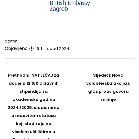
admin
Objavljeno
16. Listopad 2024.
Post
navigation
Prethodni
Sljedeći
Prethodni:
NATJEČAJ za
Sljedeći:
Nova
post
Post
dodjelu 12.150 državnih
volonterska akcija u
stipendija za
glas protiv govora
akademsku godinu
mržnje
2024./2025. studentima
u redovitom statusu
koji studiraju na
visokim učilištima u