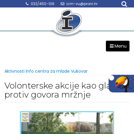
Skip
032/450-106
icm-vu@proni.hr
to
content
Menu
Aktivnosti Info centra za mlade Vukovar
Volonterske akcije kao glas
protiv govora mržnje