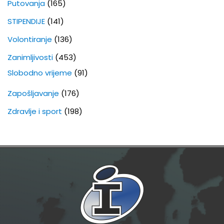
Putovanja
(165)
STIPENDIJE
(141)
Volontiranje
(136)
Zanimljivosti
(453)
Slobodno vrijeme
(91)
Zapošljavanje
(176)
Zdravlje i sport
(198)