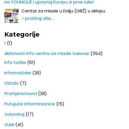
na YOUNIQUE i upoznaj Europu iz prve ruke!
Centar za mlade u Dalju (OBŽ) u sklopu
> pročitaj više…
Kategorije
1
(1)
Aktivnosti Info centra za mlade Vukovar
(354)
Info točke
(61)
Informativke
(29)
Ostalo
(7)
Promjenotvorci
(28)
Putujuće informiraonice
(15)
Volontiraj
(17)
VuMi
(41)