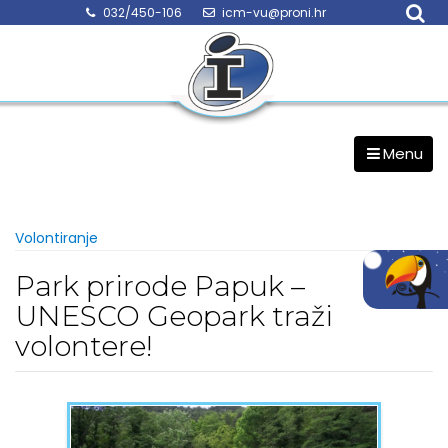
Skip
032/450-106
icm-vu@proni.hr
to
content
Menu
Volontiranje
Park prirode Papuk –
UNESCO Geopark traži
volontere!