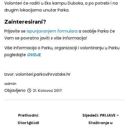
Volonteri će raditi u Eko kampu Duboka, a po potrebi i na
drugim lokacijama unutar Parka.
Zainteresirani?
Prijavite se
ispunjavanjem formulara
a osoblje Parka će
Vam se povratno javiti s više informacija!
Više informacija o Parku, organizaciji i volontiranju u Parku
pogledajte
OVDJE
.
Izvor: volonteri.parkovihrvatske.hr
admin
Objavljeno
21. Kolovoz 2017.
Post
navigation
Prethodni
Sljedeći
Prethodni:
Sljedeći:
PRIJAVE –
post
Post
Start@Lidl
Stažiranje u