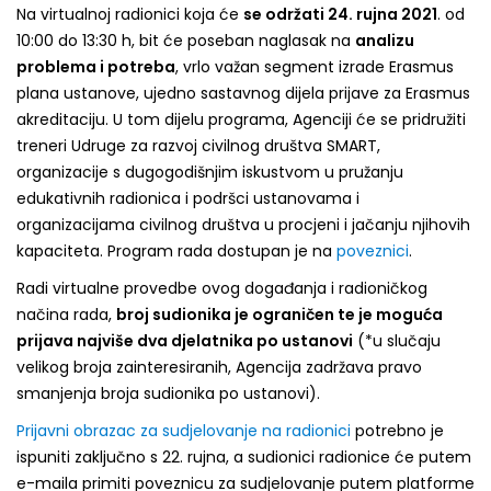
Na virtualnoj radionici koja će
se održati 24. rujna 2021
. od
10:00 do 13:30 h, bit će poseban naglasak na
analizu
problema i potreba
, vrlo važan segment izrade Erasmus
plana ustanove, ujedno sastavnog dijela prijave za Erasmus
akreditaciju. U tom dijelu programa, Agenciji će se pridružiti
treneri Udruge za razvoj civilnog društva SMART,
organizacije s dugogodišnjim iskustvom u pružanju
edukativnih radionica i podršci ustanovama i
organizacijama civilnog društva u procjeni i jačanju njihovih
kapaciteta. Program rada dostupan je
na
poveznici
.
Radi virtualne provedbe ovog događanja i radioničkog
načina rada,
broj sudionika je ograničen te je moguća
prijava najviše dva djelatnika po ustanovi
(*u slučaju
velikog broja zainteresiranih, Agencija zadržava pravo
smanjenja broja sudionika po ustanovi).
Prijavni obrazac za sudjelovanje na radionici
potrebno je
ispuniti
zaključno s 22. rujna
, a sudionici radionice će putem
e-maila primiti poveznicu za sudjelovanje putem platforme