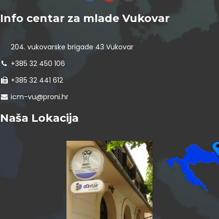
Info centar za mlade Vukovar
204. vukovarske brigade 43 Vukovar
+385 32 450 106
+385 32 441 612
icm-vu@proni.hr
Naša Lokacija