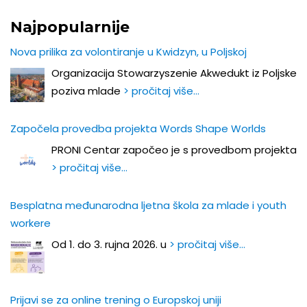
Najpopularnije
Nova prilika za volontiranje u Kwidzyn, u Poljskoj
Organizacija Stowarzyszenie Akwedukt iz Poljske
poziva mlade
> pročitaj više…
Započela provedba projekta Words Shape Worlds
PRONI Centar započeo je s provedbom projekta
> pročitaj više…
Besplatna međunarodna ljetna škola za mlade i youth
workere
Od 1. do 3. rujna 2026. u
> pročitaj više…
Prijavi se za online trening o Europskoj uniji