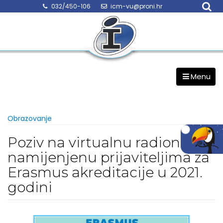
Skip
032/450-106
icm-vu@proni.hr
to
content
Menu
Obrazovanje
Poziv na virtualnu radionicu
namijenjenu prijaviteljima za
Erasmus akreditacije u 2021.
godini