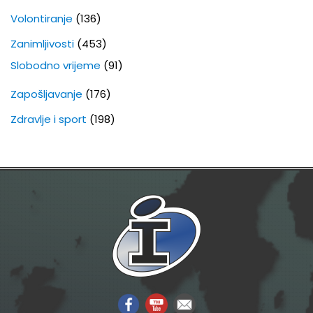
Volontiranje
(136)
Zanimljivosti
(453)
Slobodno vrijeme
(91)
Zapošljavanje
(176)
Zdravlje i sport
(198)