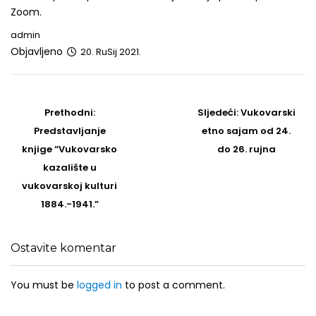
Zoom.
admin
Objavljeno
20. RuSij 2021.
Post
navigation
Prethodni
Sljedeći
Prethodni:
Sljedeći:
Vukovarski
post
Post
Predstavljanje
etno sajam od 24.
knjige “Vukovarsko
do 26. rujna
kazalište u
vukovarskoj kulturi
1884.-1941.”
Ostavite komentar
You must be
logged in
to post a comment.