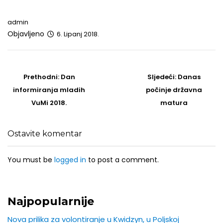
admin
Objavljeno
6. Lipanj 2018.
Post
navigation
Prethodni
Sljedeći
Prethodni:
Dan
Sljedeći:
Danas
post
Post
informiranja mladih
počinje državna
VuMi 2018.
matura
Ostavite komentar
You must be
logged in
to post a comment.
Najpopularnije
Nova prilika za volontiranje u Kwidzyn, u Poljskoj