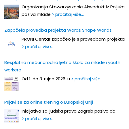
Organizacija Stowarzyszenie Akwedukt iz Poljske
poziva mlade
> pročitaj više…
Započela provedba projekta Words Shape Worlds
PRONI Centar započeo je s provedbom projekta
> pročitaj više…
Besplatna međunarodna ljetna škola za mlade i youth
workere
Od 1. do 3. rujna 2026. u
> pročitaj više…
Prijavi se za online trening o Europskoj uniji
Inicijativa za ljudska prava Zagreb poziva da
> pročitaj više…