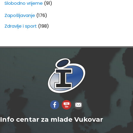
Slobodno vrijeme
(91)
Zapošljavanje
(176)
Zdravlje i sport
(198)
Info centar za mlade Vukovar