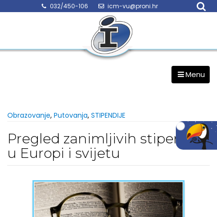
Skip
032/450-106
icm-vu@proni.hr
to
content
Menu
Obrazovanje
,
Putovanja
,
STIPENDIJE
Pregled zanimljivih stipendija
u Europi i svijetu