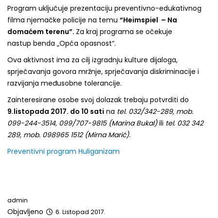
Program uključuje prezentaciju preventivno-edukativnog
filma njemačke policije na temu
“Heimspiel – Na
domaćem terenu”.
Za kraj programa se očekuje
nastup benda „Opća opasnost“.
Ova aktivnost ima za cilj izgradnju kulture dijaloga,
sprječavanja govora mržnje, sprječavanja diskriminacije i
razvijanja međusobne tolerancije.
Zainteresirane osobe svoj dolazak trebaju potvrditi do
9.listopada 2017. do 10 sati
na
tel.
032/342-289, mob.
099-244-3514, 099/707-9815
(Marina Bukal)
ili
tel. 032 342
289, mob. 098965 1512 (Mirna Marić).
Preventivni program Huliganizam
admin
Objavljeno
6. Listopad 2017.