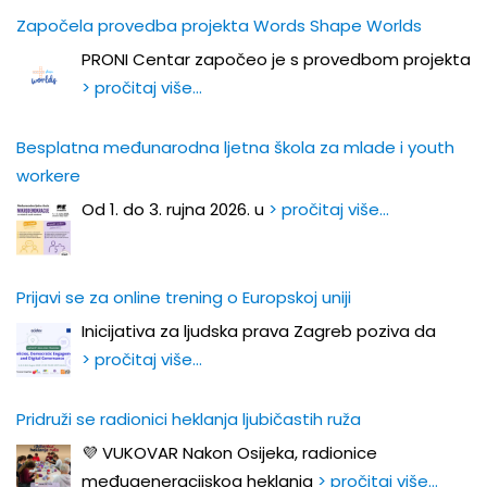
Započela provedba projekta Words Shape Worlds
PRONI Centar započeo je s provedbom projekta
> pročitaj više…
Besplatna međunarodna ljetna škola za mlade i youth
workere
Od 1. do 3. rujna 2026. u
> pročitaj više…
Prijavi se za online trening o Europskoj uniji
Inicijativa za ljudska prava Zagreb poziva da
> pročitaj više…
Pridruži se radionici heklanja ljubičastih ruža
💜 VUKOVAR Nakon Osijeka, radionice
međugeneracijskog heklanja
> pročitaj više…