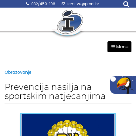
Skip
032/450-106
icm-vu@proni.hr
to
content
Menu
Obrazovanje
Prevencija nasilja na
sportskim natjecanjima