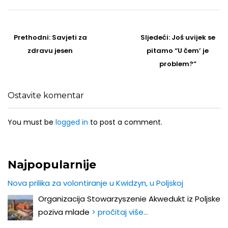
Post
navigation
Prethodni
Sljedeći
Prethodni:
Savjeti za
Sljedeći:
Još uvijek se
post
Post
zdravu jesen
pitamo “U čem’ je
problem?”
Ostavite komentar
You must be
logged in
to post a comment.
Najpopularnije
Nova prilika za volontiranje u Kwidzyn, u Poljskoj
Organizacija Stowarzyszenie Akwedukt iz Poljske
poziva mlade
> pročitaj više…