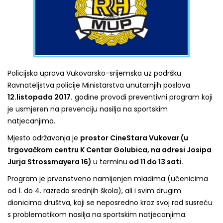
Policijska uprava Vukovarsko-srijemska uz podršku
Ravnateljstva policije Ministarstva unutarnjih poslova
12.listopada 2017.
godine provodi preventivni program koji
je usmjeren na prevenciju nasilja na sportskim
natjecanjima.
Mjesto održavanja je
prostor CineStara Vukovar (u
trgovačkom centru K Centar Golubica, na adresi Josipa
Jurja Strossmayera 16)
u terminu
od 11 do 13 sati.
Program je prvenstveno namijenjen mladima (učenicima
od 1. do 4. razreda srednjih škola), ali i svim drugim
dionicima društva, koji se neposredno kroz svoj rad susreću
s problematikom nasilja na sportskim natjecanjima.