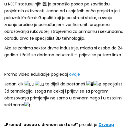
u NEET statusu njih 9️⃣ je pronašlo posao po završetku
projektnih aktivnosti. Jedna od uspješnih priča projekta je i
polaznik Krešimir Gagulić koji je po struci stolar, a svoje
znanje proširio je pohađanjem verificiranih programa
obrazovanja rukovatelj strojevima za primarnu i sekundarnu
obradu drva te specijalist 3D tehnologija.
Ako te zanima sektor drvne industrije, mlada si osoba do 24
godine i želiš se dodatno educirati – prijavi se putem linka
Promo video edukacije pogledaj
ovdje
Jedan klik
te dijeli da postaneš
specijalist
3d tehnologija, stoga ne čekaj i prijavi se za program
obrazovanja primjenjiv ne samo u drvnom nego i u ostalim
sektorima
„Pronađi posao u drvnom sektoru!“
projekt je
Drvnog