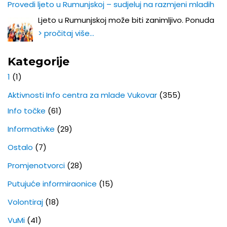
Provedi ljeto u Rumunjskoj – sudjeluj na razmjeni mladih
Ljeto u Rumunjskoj može biti zanimljivo. Ponuda
> pročitaj više…
Kategorije
1
(1)
Aktivnosti Info centra za mlade Vukovar
(355)
Info točke
(61)
Informativke
(29)
Ostalo
(7)
Promjenotvorci
(28)
Putujuće informiraonice
(15)
Volontiraj
(18)
VuMi
(41)