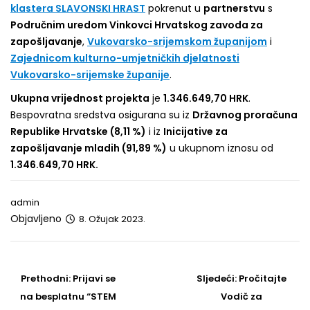
klastera SLAVONSKI HRAST
pokrenut u
partnerstvu
s
Područnim uredom Vinkovci Hrvatskog zavoda za
zapošljavanje
,
Vukovarsko-srijemskom županijom
i
Zajednicom kulturno-umjetničkih djelatnosti
Vukovarsko-srijemske županije
.
Ukupna vrijednost projekta
je
1.346.649,70 HRK
.
Bespovratna sredstva osigurana su iz
Državnog proračuna
Republike Hrvatske (8,11 %)
i iz
Inicijative za
zapošljavanje mladih (91,89 %)
u ukupnom iznosu od
1.346.649,70 HRK.
admin
Objavljeno
8. Ožujak 2023.
Post
navigation
Prethodni
Sljedeći
Prethodni:
Prijavi se
Sljedeći:
Pročitajte
post
Post
na besplatnu “STEM
Vodič za