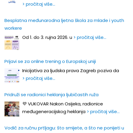
> pročitaj više…
Besplatna međunarodna ljetna škola za mlade i youth
workere
Od 1. do 3. rujna 2026. u
> pročitaj više…
Prijavi se za online trening o Europskoj uniji
Inicijativa za ljudska prava Zagreb poziva da
> pročitaj više…
Pridruži se radionici heklanja ljubičastih ruža
💜 VUKOVAR Nakon Osijeka, radionice
međugeneracijskog heklanja
> pročitaj više…
Vodič za ručnu prtljagu: što smijete, a što ne ponijeti u