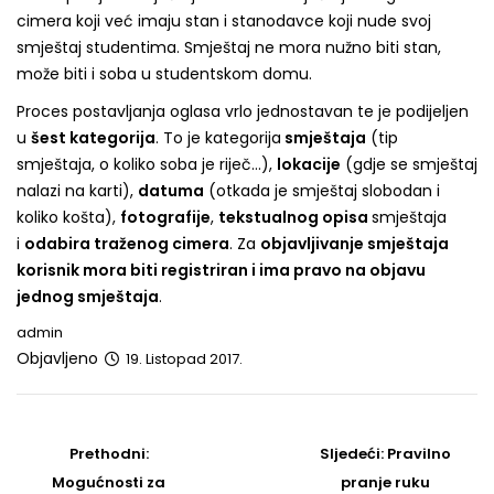
cimera koji već imaju stan i stanodavce koji nude svoj
smještaj studentima. Smještaj ne mora nužno biti stan,
može biti i soba u studentskom domu.
Proces postavljanja oglasa vrlo jednostavan te je podijeljen
u
šest kategorija
. To je kategorija
smještaja
(tip
smještaja, o koliko soba je riječ…),
lokacije
(gdje se smještaj
nalazi na karti),
datuma
(otkada je smještaj slobodan i
koliko košta),
fotografije
,
tekstualnog opisa
smještaja
i
odabira traženog cimera
. Za
objavljivanje smještaja
korisnik mora biti registriran i ima pravo na objavu
jednog smještaja
.
admin
Objavljeno
19. Listopad 2017.
Post
navigation
Prethodni
Sljedeći
Prethodni:
Sljedeći:
Pravilno
post
Post
Mogućnosti za
pranje ruku