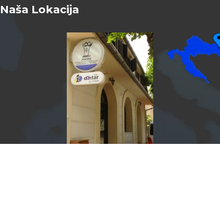
Naša Lokacija
InfoCentar by
Assist4web.com
Info centar za mlade Vukovar program je PRONI Centra za
socijalno podučavanje.
PRONI.HR