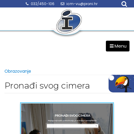
Skip
032/450-106
icm-vu@proni.hr
to
content
Menu
Obrazovanje
Pronađi svog cimera