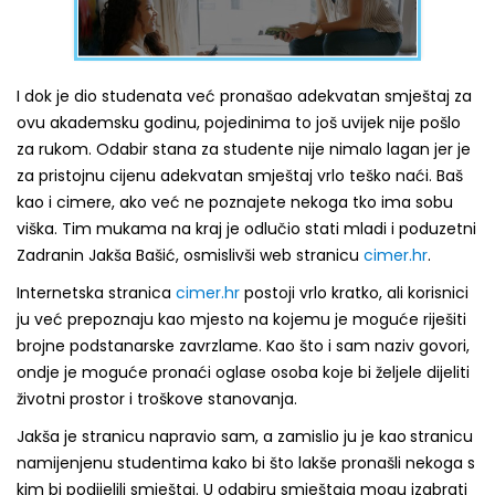
I dok je dio studenata već pronašao adekvatan smještaj za
ovu akademsku godinu, pojedinima to još uvijek nije pošlo
za rukom. Odabir stana za studente nije nimalo lagan jer je
za pristojnu cijenu adekvatan smještaj vrlo teško naći. Baš
kao i cimere, ako već ne poznajete nekoga tko ima sobu
viška. Tim mukama na kraj je odlučio stati mladi i poduzetni
Zadranin Jakša Bašić, osmislivši web stranicu
cimer.hr
.
Internetska stranica
cimer.hr
postoji vrlo kratko, ali korisnici
ju već prepoznaju kao mjesto na kojemu je moguće riješiti
brojne podstanarske zavrzlame. Kao što i sam naziv govori,
ondje je moguće pronaći oglase osoba koje bi željele dijeliti
životni prostor i troškove stanovanja.
Jakša je stranicu napravio sam, a zamislio ju je kao
stranicu
namijenjenu studentima kako bi što lakše pronašli nekoga s
kim bi podijelili smještaj. U odabiru smještaja mogu izabrati