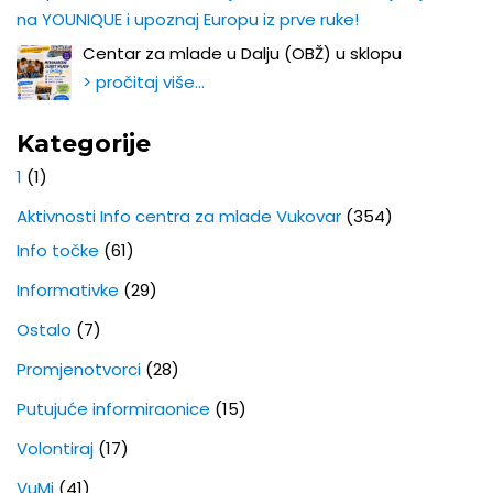
na YOUNIQUE i upoznaj Europu iz prve ruke!
Centar za mlade u Dalju (OBŽ) u sklopu
> pročitaj više…
Kategorije
1
(1)
Aktivnosti Info centra za mlade Vukovar
(354)
Info točke
(61)
Informativke
(29)
Ostalo
(7)
Promjenotvorci
(28)
Putujuće informiraonice
(15)
Volontiraj
(17)
VuMi
(41)