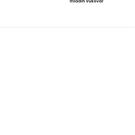
Post
mladih Vukovar