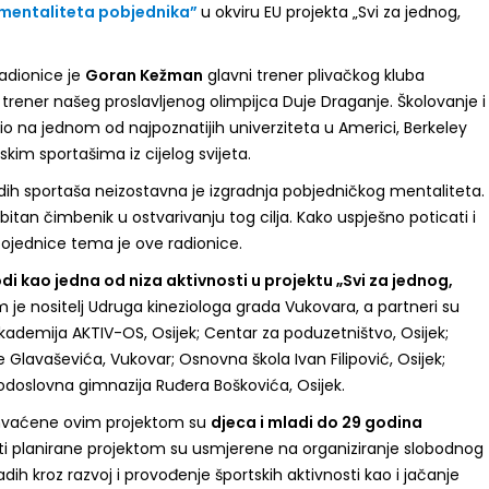
j mentaliteta pobjednika”
u okviru EU projekta „Svi za jednog,
radionice je
Goran Kežman
glavni trener plivačkog kluba
trener našeg proslavljenog olimpijca Duje Draganje. Školovanje i
o na jednom od najpoznatijih univerziteta u Americi, Berkeley
skim sportašima iz cijelog svijeta.
ih sportaša neizostavna je izgradnja pobjedničkog mentaliteta.
bitan čimbenik u ostvarivanju tog cilja. Kako uspješno poticati i
pojednice tema je ove radionice.
i kao jedna od niza aktivnosti u projektu „Svi za jednog,
 je nositelj Udruga kineziologa grada Vukovara, a partneri su
kademija AKTIV-OS, Osijek; Centar za poduzetništvo, Osijek;
 Glavaševića, Vukovar; Osnovna škola Ivan Filipović, Osijek;
rodoslovna gimnazija Ruđera Boškovića, Osijek.
vaćene ovim projektom su
djeca i mladi do 29 godina
sti planirane projektom su usmjerene na organiziranje slobodnog
ih kroz razvoj i provođenje športskih aktivnosti kao i jačanje