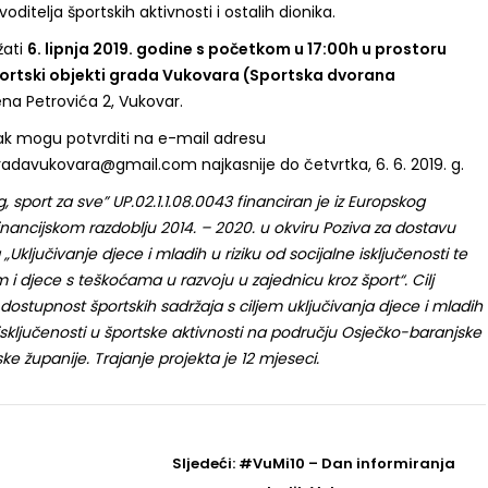
oditelja športskih aktivnosti i ostalih dionika.
žati
6. lipnja 2019. godine s početkom u 17:00h u prostoru
ortski objekti grada Vukovara (Sportska dvorana
ena Petrovića 2, Vukovar.
zak mogu potvrditi na e-mail adresu
adavukovara@gmail.com najkasnije do četvrtka, 6. 6. 2019. g.
g, sport za sve” UP.02.1.1.08.0043 financiran je iz Europskog
inancijskom razdoblju 2014. – 2020. u okviru Poziva za dostavu
 „Uključivanje djece i mladih u riziku od socijalne isključenosti te
 i djece s teškoćama u razvoju u zajednicu kroz šport“. Cilj
 dostupnost športskih sadržaja s ciljem uključivanja djece i mladih
e isključenosti u športske aktivnosti na području Osječko-baranjske
e županije. Trajanje projekta je 12 mjeseci.
Sljedeći
Sljedeći:
#VuMi10 – Dan informiranja