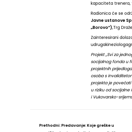
kapaciteta trenera, v
Radionica će se odr
Javne ustanove Sp
„Borovo“)
,Trg Draž
Zainteresirani dola
udrugakineziologagr
Projekt „Svi za jedno
socijalnog fonda u f
projektnih prijedloga
osoba s invaliditetom
projekta je povećati
u riziku od socijaln
i Vukovarsko-srijemsk
Post
navigation
Prethodni
Prethodni:
Predavanje: Koje greške u