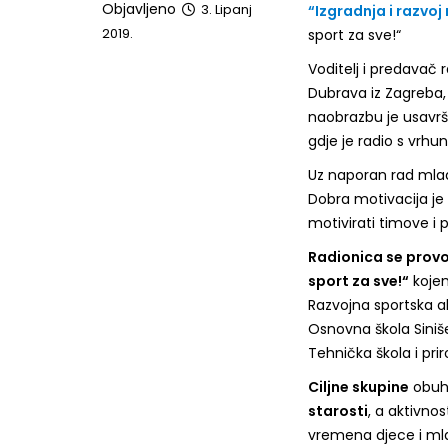
Objavljeno
3. Lipanj
“Izgradnja i razvo
2019.
sport za sve!“
Voditelj i predavač 
Dubrava iz Zagreba, 
naobrazbu je usavrši
gdje je radio s vrhun
Uz naporan rad mlad
Dobra motivacija je 
motivirati timove i 
Radionica se provod
sport za sve!“
kojem
Razvojna sportska a
Osnovna škola Siniše
Tehnička škola i pri
Ciljne skupine
obuh
starosti
, a aktivno
vremena djece i mlad