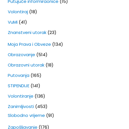
Putujuće informiraonice
(15)
Volontiraj
(18)
VuMi
(41)
Znanstveni utorak
(23)
Moja Prava i Obveze
(134)
Obrazovanje
(514)
Obrazovni utorak
(18)
Putovanja
(165)
STIPENDIJE
(141)
Volontiranje
(136)
Zanimljivosti
(453)
Slobodno vrijeme
(91)
Zapošljavanje
(176)