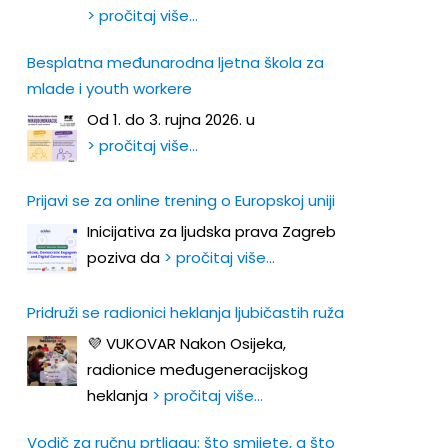
> pročitaj više…
Besplatna međunarodna ljetna škola za
mlade i youth workere
Od 1. do 3. rujna 2026. u
> pročitaj više…
Prijavi se za online trening o Europskoj uniji
Inicijativa za ljudska prava Zagreb
poziva da
> pročitaj više…
Pridruži se radionici heklanja ljubičastih ruža
💜 VUKOVAR Nakon Osijeka,
radionice međugeneracijskog
heklanja
> pročitaj više…
Vodič za ručnu prtljagu: što smijete, a što