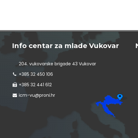
Info centar za mlade Vukovar
204. vukovarske brigade 43 Vukovar
+385 32 450 106
+385 32 441 612
icm-vu@proni.hr