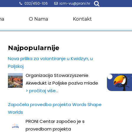
032/450-106
icm-vu@proni.hr
na
O Nama
Kontakt
Najpopularnije
Nova prilika za volontiranje u Kwidzyn, u
Poljskoj
Organizacija Stowarzyszenie
Akwedukt iz Poljske poziva mlade
> pročitaj više…
Započela provedba projekta Words Shape
Worlds
PRONI Centar započeo je s
provedbom projekta