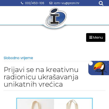
Skip
032/450-106
icm-vu@proni.hr
to
content
Menu
Slobodno vrijeme
Prijavi se na kreativnu
radionicu ukrašavanja
unikatnih vrećica