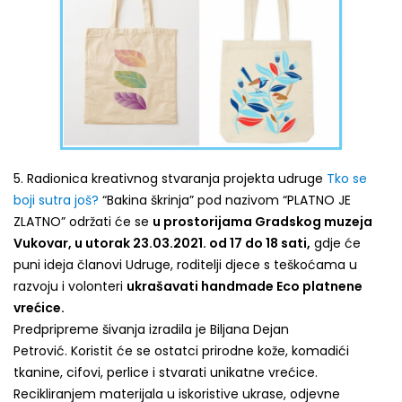
5. Radionica kreativnog stvaranja projekta udruge
Tko se
boji sutra još?
“Bakina škrinja” pod nazivom “PLATNO JE
ZLATNO” održati će se
u prostorijama Gradskog muzeja
Vukovar, u utorak 23.03.2021. od 17 do 18 sati,
gdje će
puni ideja članovi Udruge, roditelji djece s teškoćama u
razvoju i volonteri
ukrašavati handmade Eco platnene
vrećice.
Predpripreme šivanja izradila je Biljana Dejan
Petrović. Koristit će se ostatci prirodne kože, komadići
tkanine, cifovi, perlice i stvarati unikatne vrećice.
Recikliranjem materijala u iskoristive ukrase, odjevne