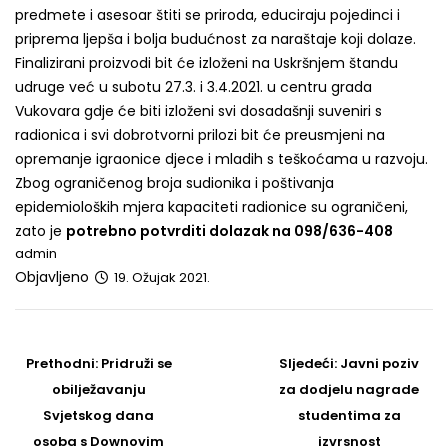
predmete i asesoar štiti se priroda, educiraju pojedinci i
priprema ljepša i bolja budućnost za naraštaje koji dolaze.
Finalizirani proizvodi bit će izloženi na Uskršnjem štandu
udruge već u subotu 27.3. i 3.4.2021. u centru grada
Vukovara gdje će biti izloženi svi dosadašnji suveniri s
radionica i svi dobrotvorni prilozi bit će preusmjeni na
opremanje igraonice djece i mladih s teškoćama u razvoju.
Zbog ograničenog broja sudionika i poštivanja
epidemioloških mjera kapaciteti radionice su ograničeni,
zato je
potrebno potvrditi dolazak na 098/636-408
admin
Objavljeno
19. Ožujak 2021.
Post
navigation
Prethodni
Sljedeći
Prethodni:
Pridruži se
Sljedeći:
Javni poziv
post
Post
obilježavanju
za dodjelu nagrade
Svjetskog dana
studentima za
osoba s Downovim
izvrsnost