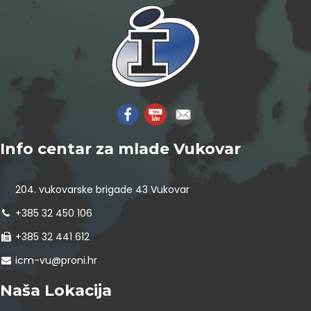
Info centar za mlade Vukovar
204. vukovarske brigade 43 Vukovar
+385 32 450 106
+385 32 441 612
icm-vu@proni.hr
Naša Lokacija