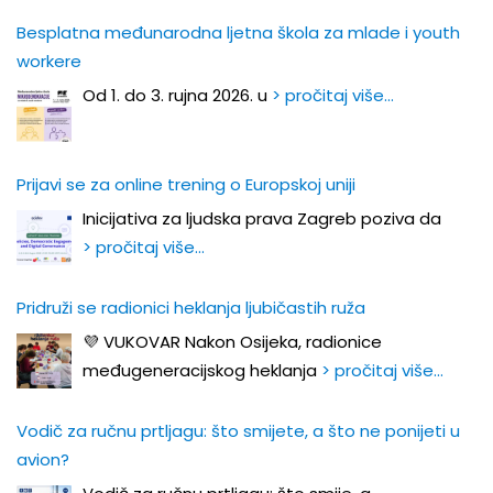
Besplatna međunarodna ljetna škola za mlade i youth
workere
Od 1. do 3. rujna 2026. u
> pročitaj više…
Prijavi se za online trening o Europskoj uniji
Inicijativa za ljudska prava Zagreb poziva da
> pročitaj više…
Pridruži se radionici heklanja ljubičastih ruža
💜 VUKOVAR Nakon Osijeka, radionice
međugeneracijskog heklanja
> pročitaj više…
Vodič za ručnu prtljagu: što smijete, a što ne ponijeti u
avion?