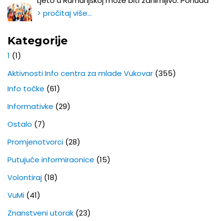
Ljeto u Rumunjskoj može biti zanimljivo. Ponuda
> pročitaj više…
Kategorije
1
(1)
Aktivnosti Info centra za mlade Vukovar
(355)
Info točke
(61)
Informativke
(29)
Ostalo
(7)
Promjenotvorci
(28)
Putujuće informiraonice
(15)
Volontiraj
(18)
VuMi
(41)
Znanstveni utorak
(23)